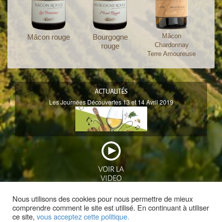
Mâcon
Mâcon rouge
Bourgogne
Chardonnay
rouge
Terre Amoureuse
ACTUALITÉS
Les Journées Découvertes 13 et 14 Avril 2019
Nous utilisons des cookies pour nous permettre de mieux
comprendre comment le site est utilisé. En continuant à utiliser
ce site,
vous acceptez cette politique.
L'ABUS D’ALCOOL EST DANGEREUX POUR LA SANTÉ - A CONSOMMER AVEC