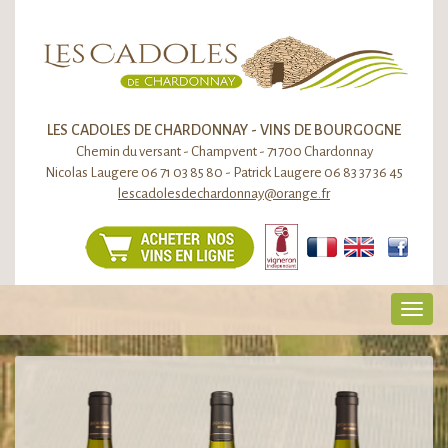
LES CADOLES DE CHARDONNAY - VINS DE BOURGOGNE
Chemin du versant - Champvent - 71700 Chardonnay
Nicolas Laugere 06 71 03 85 80 - Patrick Laugere 06 83 37 36 45
lescadolesdechardonnay@orange.fr
Toggl
navig