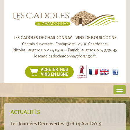
LES CADOLES DE CHARDONNAY - VINS DE BOURGOGNE
Chemin du versant - Champvent - 71700 Chardonnay
Nicolas Laugere 06 71 03 85 80 - Patrick Laugere 06 83 37 36 45
lescadolesdechardonnay@orange.fr
Toggl
navig
ACTUALITÉS
Les Journées Découvertes 13 et 14 Avril 2019